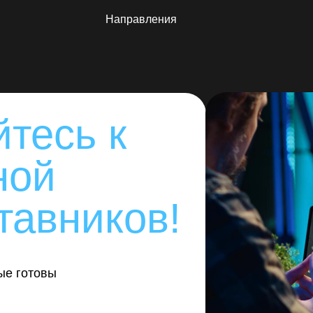
Направления
тесь к
ной
тавников!
ые готовы