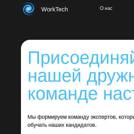
О нас
WorkTech
Присоединяй
нашей друж
команде нас
Мы формируем команду экспертов, котор
обучать наших кандидатов.