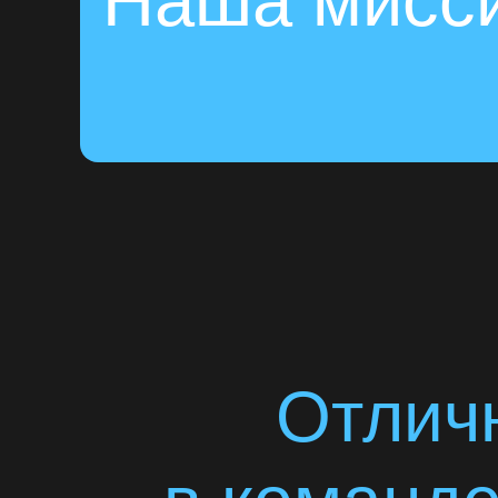
Наша мисс
Отлич