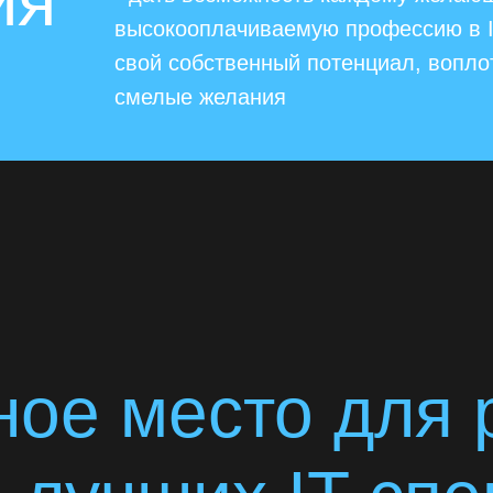
ия
высокооплачиваемую профессию в I
свой собственный потенциал, вопло
смелые желания
ное место для 