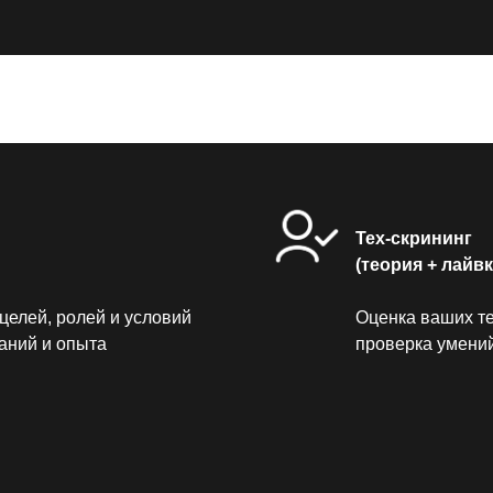
Тех-скрининг
(теория + лайв
целей, ролей и условий
Оценка ваших те
аний и опыта
проверка умений