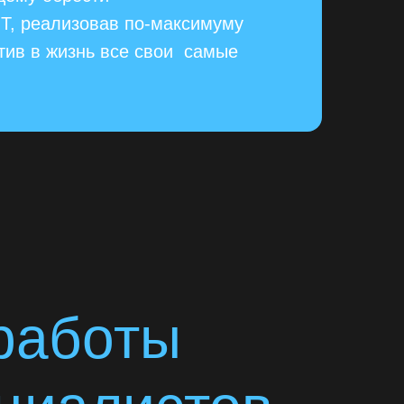
T, реализовав по-максимуму
тив в жизнь все свои самые
работы